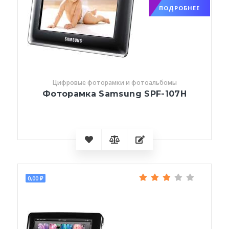
ПОДРОБНЕЕ
Цифровые фоторамки и фотоальбомы
Фоторамка Samsung SPF-107H
0,00 ₽