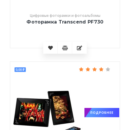
Цифровые фоторамки и фотоальбомы
Фоторамка Transcend PF730
0,00 ₽
ПОДРОБНЕЕ