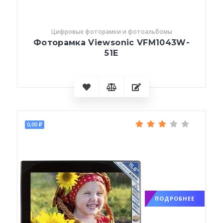
Цифровые фоторамки и фотоальбомы
Фоторамка Viewsonic VFM1043W-
51E
0,00 ₽
ПОДРОБНЕЕ