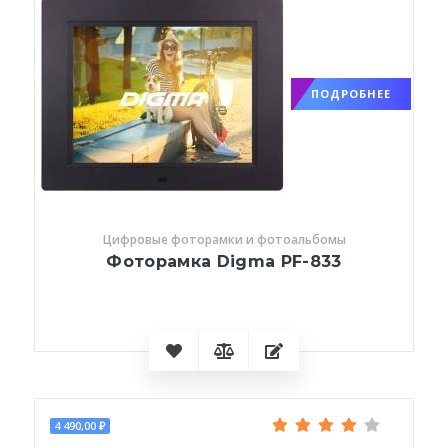
ПОДРОБНЕЕ
Цифровые фоторамки и фотоальбомы
Фоторамка Digma PF-833
4 490,00 ₽