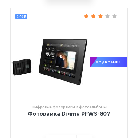
0,00 ₽
ПОДРОБНЕЕ
Цифровые фоторамки и фотоальбомы
Фоторамка Digma PFWS-807