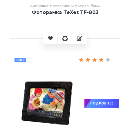
Цифровые фоторамки и фотоальбомы
Фоторамка TeXet TF-803
0,00 ₽
ПОДРОБНЕЕ