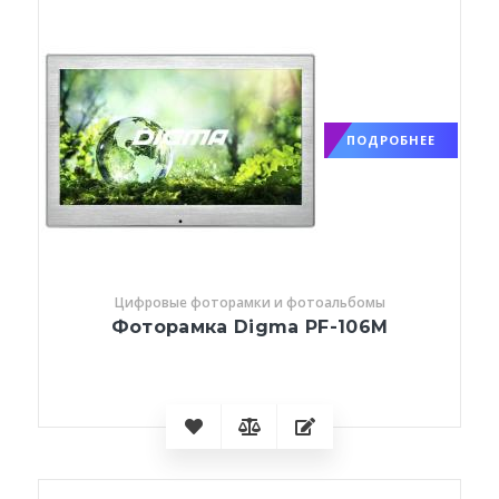
ПОДРОБНЕЕ
Цифровые фоторамки и фотоальбомы
Фоторамка Digma PF-106M