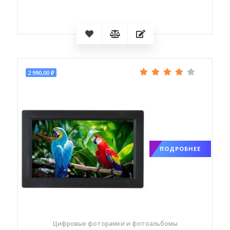
2 990,00 ₽
ПОДРОБНЕЕ
Цифровые фоторамки и фотоальбомы