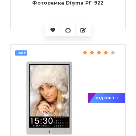
Фоторамка Digma PF-922
0,00 ₽
ПОДРОБНЕЕ