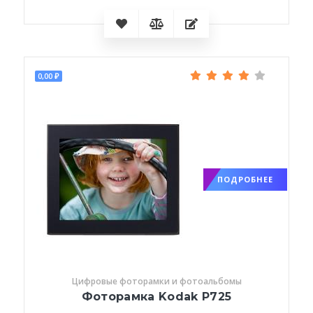
0,00 ₽
ПОДРОБНЕЕ
Цифровые фоторамки и фотоальбомы
Фоторамка Kodak P725