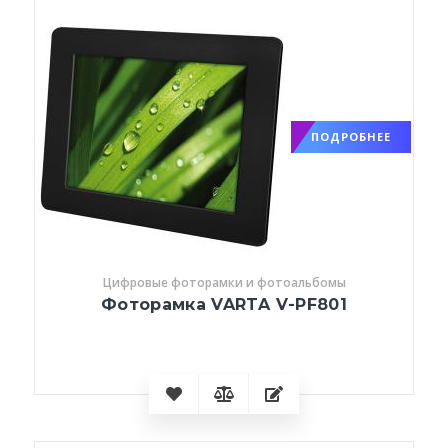
ПОДРОБНЕЕ
Цифровые фоторамки и фотоальбомы
Фоторамка VARTA V-PF801