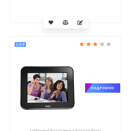
0,00 ₽
ПОДРОБНЕЕ
Цифровые фоторамки и фотоальбомы