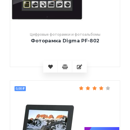
Цифровые фоторамки и фотоальбомы
Фоторамка Digma PF-802
0,00 ₽