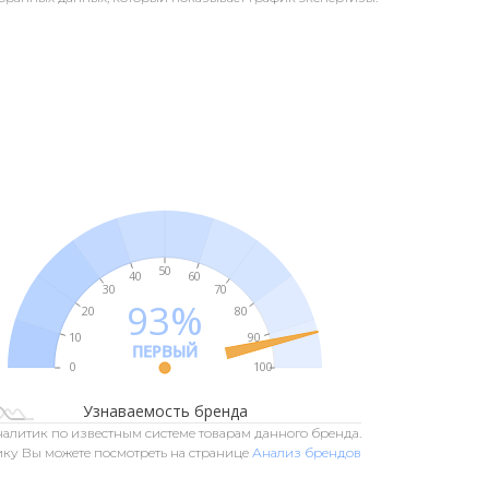
50
40
60
30
70
93%
20
80
10
90
ПЕРВЫЙ
L
0
110
-20
-10
100
Узнаваемость бренда
алитик по известным системе товарам данного бренда.
ку Вы можете посмотреть на странице
Анализ брендов