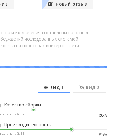
НИЕ
НОВЫЙ ОТЗЫВ
ства и их значения составлены на основе
обсуждений исследованных системой
еллекта на просторах инетернет сети
ВИД 1
ВИД 2
Качество сборки
68%
л-во мнений:
37
Производительность
85%
л-во мнений:
66