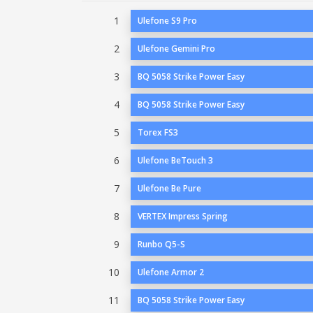
1
Ulefone S9 Pro
2
Ulefone Gemini Pro
3
BQ 5058 Strike Power Easy
4
BQ 5058 Strike Power Easy
5
Torex FS3
6
Ulefone BeTouch 3
7
Ulefone Be Pure
8
VERTEX Impress Spring
9
Runbo Q5-S
10
Ulefone Armor 2
11
BQ 5058 Strike Power Easy