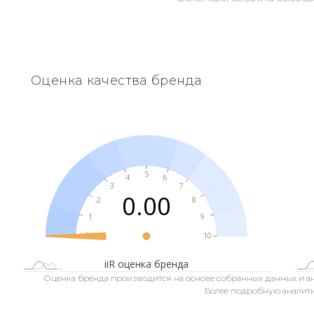
Оценка качества бренда
5
4
6
3
7
0.00
2
8
1
9
L
0
11
-2
-1
10
L
L
iiR оценка бренда
Оценка бренда производится на основе собранных данных и ан
Более подробную аналити