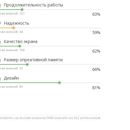
Продолжительность работы
63%
л-во мнений:
101
Надежность
59%
л-во мнений:
44
Качество экрана
62%
л-во мнений:
109
Размер опреативной памяти
66%
л-во мнений:
32
Дизайн
81%
л-во мнений:
85
оставлен на основе анализа
948 мнений
из
142 источников