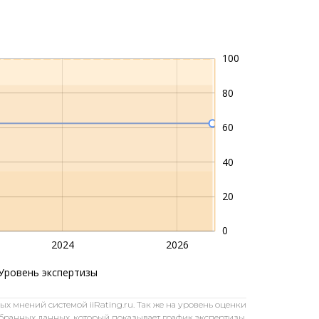
-40
-20
100
120
80
60
100
40
20
0
2024
2026
Уровень экспертизы
 мнений системой iiRating.ru. Так же на уровень оценки
обранных данных, который показывает график экспертизы.